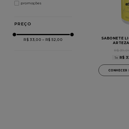
SABONETE LI
R$ 33,00
–
R$ 52,00
ARTEZA
R$
39
,
0
1
R$
3
CONHECER