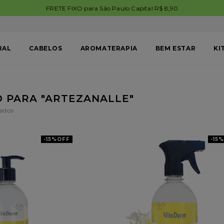
FRETE GRÁTIS BRASIL em compras acima de R$199,99. Aproveite!
RAL
CABELOS
AROMATERAPIA
BEM ESTAR
KI
ARTEZANALLE
-
15%
OFF
-
15%