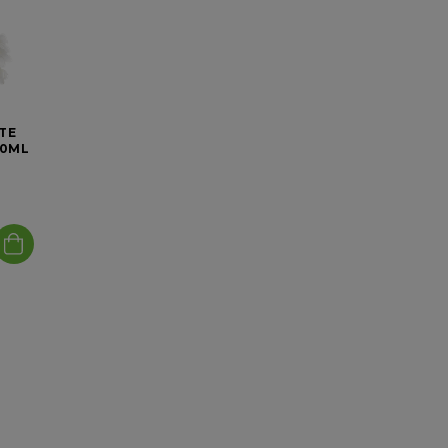
TE
00ML