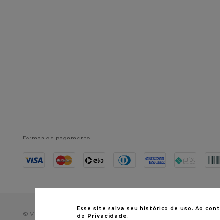
Formas de pagamento
Esse site salva seu histórico de uso. Ao c
© Vitaderm 2024. Todos os direitos reservados | CNPJ: 08.518
de Privacidade
.