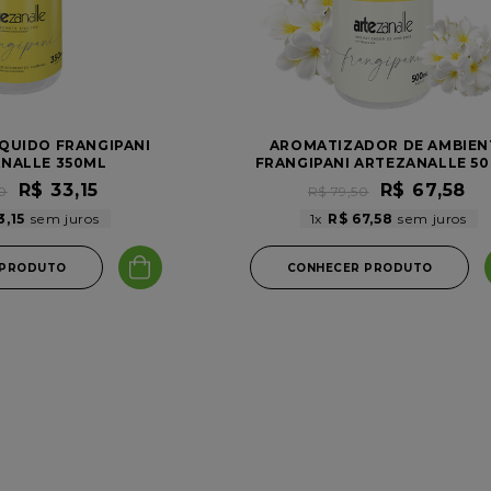
QUIDO FRANGIPANI
AROMATIZADOR DE AMBIEN
NALLE 350ML
FRANGIPANI ARTEZANALLE 5
R$
33
,
15
R$
67
,
58
0
R$
79
,
50
3
,
15
1
R$
67
,
58
 PRODUTO
CONHECER PRODUTO