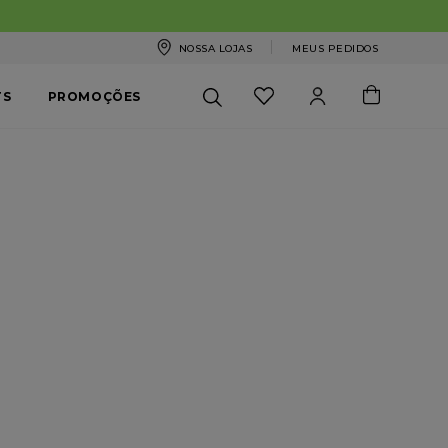
ras acima de R$199,99. Aproveite!
NOSSA LOJAS
MEUS PEDIDOS
TS
PROMOÇÕES