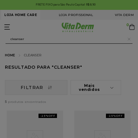
FRETE GRÁTIS BRASIL em compras acima de R$199,99. Aproveite!
LOJA HOME CARE
LOJA PROFISSIONAL
VITA DERM
0
O que você procura hoje?
CLEANSER
CLEANSER
Mais
FILTRAR
vendidos
5
-
25%
OFF
-
25%
OFF