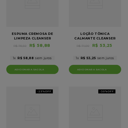
ESPUMA CREMOSA DE
LOÇÃO TÔNICA
LIMPEZA CLEANSER
CALMANTE CLEANSER
VITA DERM
VITA DERM
R$
58
,
88
R$
53
,
25
R$
78
,
50
R$
71
,
00
1
R$
58
,
88
1
R$
53
,
25
-
25%
OFF
-
30%
OFF