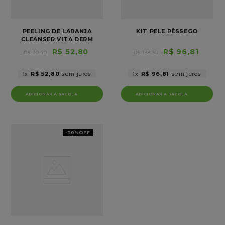
PEELING DE LARANJA
KIT PELE PÊSSEGO
CLEANSER VITA DERM
R$
52
,
80
R$
96
,
81
R$
70
,
40
R$
138
,
30
1
R$
52
,
80
1
R$
96
,
81
-
30%
OFF