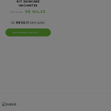
KIT SKINCARE
INICIANTES
R$
104
,
23
R$
148
,
90
2
R$
52
,
11