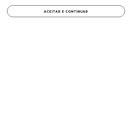
ACEITAR E CONTINUAR
0
LOJA HOME CARE
LOJA PROFISSIONAL
VITA DERM