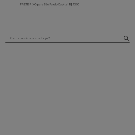
FRETE GRÁTIS BRASIL em compras acima de R$199,99. Aproveite!
O que você procura hoje?