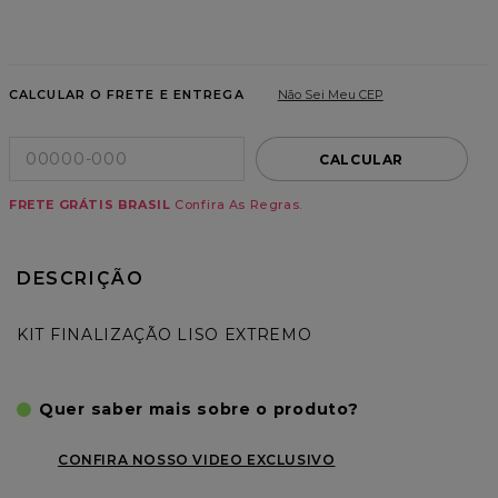
8
º
mascara
9
º
artezanalle
CALCULAR O FRETE E ENTREGA
Não Sei Meu CEP
10
º
nutrição extrema
CALCULAR
FRETE GRÁTIS BRASIL
Confira As Regras.
DESCRIÇÃO
KIT FINALIZAÇÃO LISO EXTREMO
Quer saber mais sobre o produto?
CONFIRA NOSSO VIDEO EXCLUSIVO