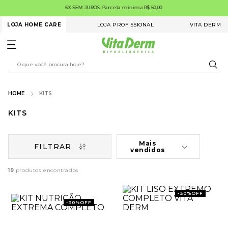
6X SEM JUROS. Parcela mínima R$ 50,00
LOJA HOME CARE
LOJA PROFISSIONAL
VITA DERM
KITS
KITS
Mais
FILTRAR
vendidos
19
-
30%
OFF
-
30%
OFF