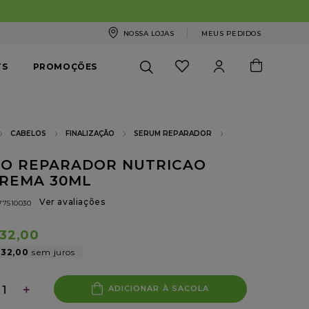
NOSSA LOJAS
MEUS PEDIDOS
TS
PROMOÇÕES
CABELOS
FINALIZAÇÃO
SERUM REPARADOR
O REPARADOR NUTRICAO
REMA 30ML
Ver avaliações
77510030
32
,
00
32
,
00
＋
ADICIONAR À SACOLA