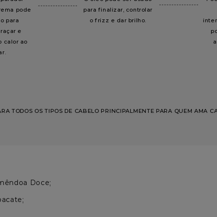
trema pode
para finalizar, controlar
do para
o frizz e dar brilho.
inte
raçar e
p
 calor ao
a
r.
PARA TODOS OS TIPOS DE CABELO PRINCIPALMENTE PARA QUEM AMA C
mêndoa Doce;

bacate;