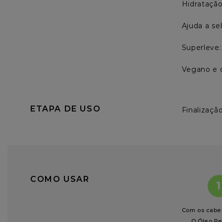
Hidratação
Ajuda a sel
Superleve: 
Vegano e c
ETAPA DE USO
Finalizaçã
COMO USAR
1
Com os cabe
O Óleo R