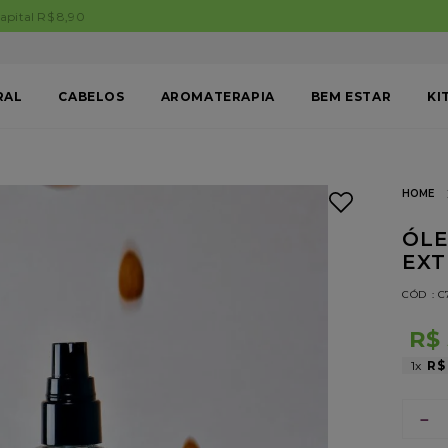
FRETE FIXO para São Paulo Capital R$ 8,90
RAL
CABELOS
AROMATERAPIA
BEM ESTAR
KI
ÓLE
EXT
:
C
R$
1
R$
－