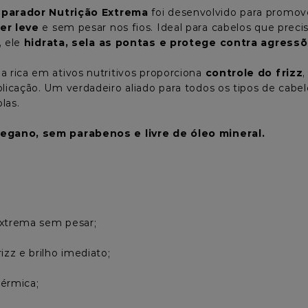
parador Nutrição Extrema
 foi desenvolvido para promo
er leve
 e sem pesar nos fios. Ideal para cabelos que prec
, ele 
hidrata, sela as pontas e protege contra agress
a rica em ativos nutritivos proporciona 
controle do frizz
,
plicação. Um verdadeiro aliado para todos os tipos de cab
las.
egano, sem parabenos e livre de óleo mineral.
xtrema sem pesar;

izz e brilho imediato;

érmica;
