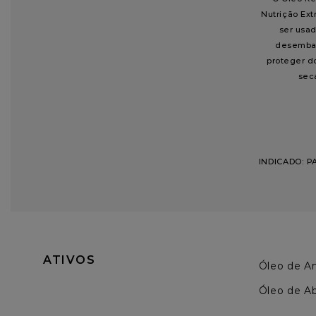
Nutrição Ex
ser usa
desemba
proteger do
seca
INDICADO: 
ATIVOS
Óleo de A
Óleo de A