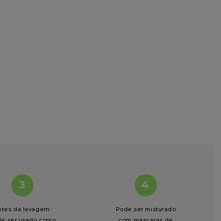
3
4
ntes da lavagem:
Pode ser misturado
e ser usado como
com máscaras de