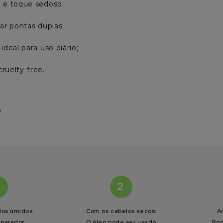
 e toque sedoso;

ar pontas duplas;

ideal para uso diário;

ruelty-free.
o
2
los úmidos:
Com os cabelos secos:
A
eparador
O óleo pode ser usado
Pod