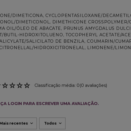
ONE/DIMETICONA, CYCLOPENTASILOXANE/DECAMETIL
ONOL/DIMETICONOL, DIMETHICONE CROSSPOLYMER/C
MA OIL/ÓLEO DE ABACATE, PRUNUS AMYGDALUS DULC
T/BUTIL-HIDROXITOLUENO, TOCOPHERYL ACETATE/ACE
ALICYLATE/SALICILATO DE BENZILA, COUMARIN/CUMAR
ITRONELLAL/HIDROXICITRONELAL, LIMONENE/LIMONE
☆
☆
☆
☆
☆
Classificação média: 0
(0 avaliações)
ÇA LOGIN PARA ESCREVER UMA AVALIAÇÃO.
Mais recentes
Todos