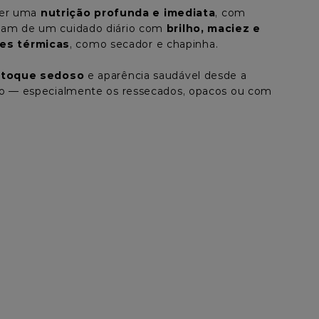
ver uma 
nutrição profunda e imediata
, com 
isam de um cuidado diário com 
brilho, maciez e 
ões térmicas
, como secador e chapinha.
 
toque sedoso
 e aparência saudável desde a 
elo — especialmente os ressecados, opacos ou com 