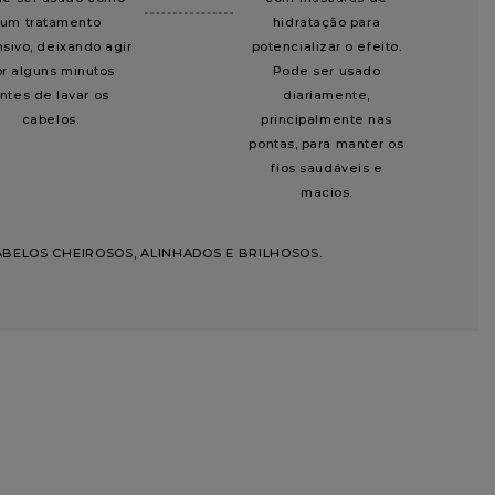
um tratamento
hidratação para
nsivo, deixando agir
potencializar o efeito.
or alguns minutos
Pode ser usado
ntes de lavar os
diariamente,
cabelos.
principalmente nas
pontas, para manter os
fios saudáveis e
macios.
ABELOS CHEIROSOS, ALINHADOS E BRILHOSOS.