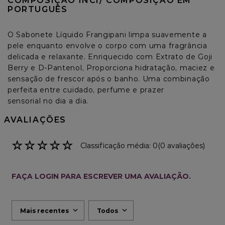
COMPOSIÇÃO INCI/ COMPOSIÇÃO EM 
PORTUGUÊS
O Sabonete Líquido Frangipani limpa suavemente a 
pele enquanto envolve o corpo com uma fragrância 
delicada e relaxante. Enriquecido com Extrato de Goji 
Berry e D-Pantenol, Proporciona hidratação, maciez e 
sensação de frescor após o banho. Uma combinação 
perfeita entre cuidado, perfume e prazer

sensorial no dia a dia.
AVALIAÇÕES
☆
☆
☆
☆
☆
Classificação média: 0
(0 avaliações)
FAÇA LOGIN PARA ESCREVER UMA AVALIAÇÃO.
Mais recentes
Todos