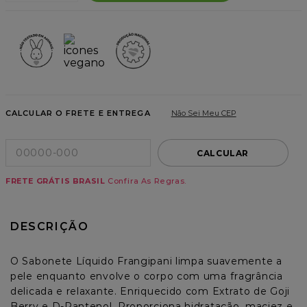
8
º
mascara
9
º
shampoo
10
º
nutrição extrema
CALCULAR O FRETE E ENTREGA
Não Sei Meu CEP
CALCULAR
FRETE GRÁTIS BRASIL
Confira As Regras.
DESCRIÇÃO
O Sabonete Líquido Frangipani limpa suavemente a 
pele enquanto envolve o corpo com uma fragrância 
delicada e relaxante. Enriquecido com Extrato de Goji 
Berry e D-Pantenol, Proporciona hidratação, maciez e 