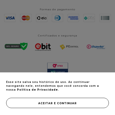
Formas de pagamento
Certificados e segurança
Esse site salva seu histórico de uso. Ao continuar
navegando nele, entendemos que você concorda com a
nossa
Política de Privacidade
.
© Vita Derm 2024. Todos os direitos reservados | CNPJ:
ACEITAR E CONTINUAR
08.518.237/0001-70