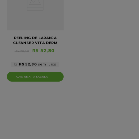
8
º
mascara
9
º
artezanalle
10
º
cleanser
PEELING DE LARANJA
CLEANSER VITA DERM
R$
52
,
80
R$
70
,
40
1
R$
52
,
80