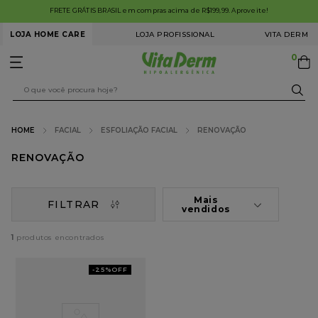
 GRÁTIS BRASIL em compras acima de R$199,99. Aproveite!
LOJA HOME CARE
LOJA PROFISSIONAL
VITA DERM
0
O que você procura hoje?
FACIAL
ESFOLIAÇÃO FACIAL
RENOVAÇÃO
TERMOS MAIS BUSCADOS
RENOVAÇÃO
1
º
serum
2
º
rugas linhas expressão
Mais
FILTRAR
vendidos
3
º
acne control
1
4
º
antiqueda
5
º
proteção solar
-
25%
OFF
6
º
flacidez
7
º
shampoo