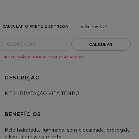
8
º
mascara
9
º
shampoo
CALCULAR O FRETE E ENTREGA
Não Sei Meu CEP
10
º
nutrição extrema
CALCULAR
FRETE GRÁTIS BRASIL
Confira As Regras.
DESCRIÇÃO
KIT HIDRATAÇÃO VITA TEMPO
BENEFÍCIOS
Pele hidratada, iluminada, sem oleosidade, protegida 
e livre de ressecamento.