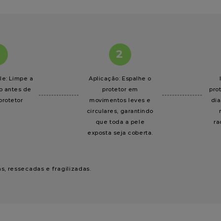
2
le: Limpe a
Aplicação: Espalhe o
o antes de
protetor em
pro
protetor
movimentos leves e
di
circulares, garantindo
que toda a pele
ra
exposta seja coberta.
as, ressecadas e fragilizadas.