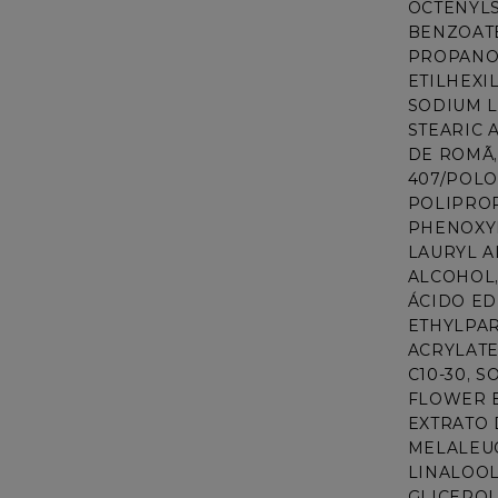
OCTENYLS
BENZOATE
PROPANOL
ETILHEXI
SODIUM L
STEARIC 
DE ROMÃ,
407/POLO
POLIPROP
PHENOXYE
LAURYL A
ALCOHOL,
ÁCIDO ED
ETHYLPA
ACRYLATE
C10-30, 
FLOWER E
EXTRATO 
MELALEUC
LINALOOL
GLICEROL