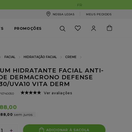
NOSSA LOJAS
MEUS PEDIDOS
TS
PROMOÇÕES
FACIAL
HIDRATAÇÃO FACIAL
CREME
UM HIDRATANTE FACIAL ANTI-
DE DERMACRONO DEFENSE
30/UVA10 VITA DERM
★
★
★
★
★
Ver avaliações
76740050
88
,
00
88
,
00
＋
ADICIONAR À SACOLA