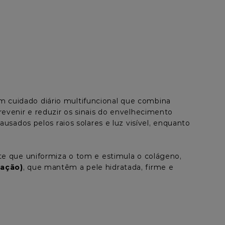
m cuidado diário multifuncional que combina 
revenir e reduzir os sinais do envelhecimento 
sados pelos raios solares e luz visível, enquanto 
te que uniformiza o tom e estimula o colágeno, 
tação)
, que mantêm a pele hidratada, firme e 