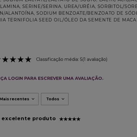
LAMINA, SERINE/SERINA, UREA/URÉIA, SORBITOL/SOR
N/ALANTOÍNA, SODIUM BENZOATE/BENZOATO DE SÓDI
A TERNIFOLIA SEED OIL/ÓLEO DA SEMENTE DE MACA
★
★
★
★
★
Classificação média: 5
(1 avaliação)
ÇA LOGIN PARA ESCREVER UMA AVALIAÇÃO.
Mais recentes
Todos
excelente produto
★
★
★
★
★
Comprador verificado
Enviado
3 anos atrás
por
Edson
oduto incrível, fácil aplicação, bom rendimento e ótimo 