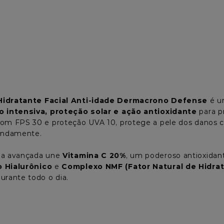
idratante Facial Anti-idade Dermacrono Defense
 é u
o intensiva, proteção solar e ação antioxidante
 para p
om FPS 30 e proteção UVA 10, protege a pele dos danos cau
fundamente.
la avançada une 
Vitamina C 20%
, um poderoso antioxidan
o Hialurônico
 e 
Complexo NMF (Fator Natural de Hidra
urante todo o dia.