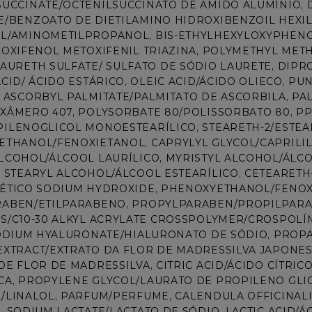
UCCINATE/OCTENILSUCCINATO DE AMIDO ALUMÍNIO,
/BENZOATO DE DIETILAMINO HIDROXIBENZOIL HEXIL
/AMINOMETILPROPANOL, BIS-ETHYLHEXYLOXYPHENOL
LOXIFENOL METOXIFENIL TRIAZINA, POLYMETHYL MET
AURETH SULFATE/ SULFATO DE SÓDIO LAURETE, DIPR
ACID/ ÁCIDO ESTÁRICO, OLEIC ACID/ÁCIDO OLIECO, P
 ASCORBYL PALMITATE/PALMITATO DE ASCORBILA, PAL
XÂMERO 407, POLYSORBATE 80/POLISSORBATO 80, PPG
ILENOGLICOL MONOESTEARÍLICO, STEARETH-2/ESTEARE
THANOL/FENOXIETANOL, CAPRYLYL GLYCOL/CAPRILILG
LCOHOL/ÁLCOOL LAURÍLICO, MYRISTYL ALCOHOL/ÁLCOO
 STEARYL ALCOHOL/ÁLCOOL ESTEARÍLICO, CETEARETH-
ÉTICO SODIUM HYDROXIDE, PHENOXYETHANOL/FENOX
RABEN/ETILPARABENO, PROPYLPARABEN/PROPILPARA
S/C10-30 ALKYL ACRYLATE CROSSPOLYMER/CROSPOLÍM
SODIUM HYALURONATE/HIALURONATO DE SÓDIO, PROP
XTRACT/EXTRATO DA FLOR DE MADRESSILVA JAPONES
DE FLOR DE MADRESSILVA, CITRIC ACID/ÁCIDO CÍTRIC
A, PROPYLENE GLYCOL/LAURATO DE PROPILENO GLICO
/LINALOL, PARFUM/PERFUME, CALENDULA OFFICINALI
, SODIUM LACTATE/LACTATO DE SÓDIO, LACTIC ACID/ÁC