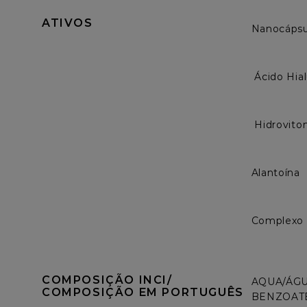
ATIVOS
Nanocápsul
 Ácido Hialurônico 

 Hidroviton NMF 

Alantoína

Complexo 
COMPOSIÇÃO INCI/ 
AQUA/ÁGU
COMPOSIÇÃO EM PORTUGUÊS
BENZOATE