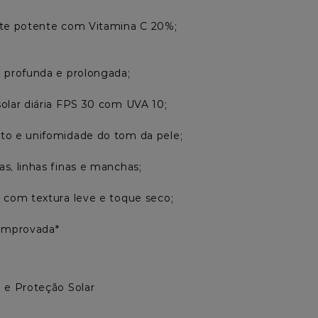
te potente com Vitamina C 20%;

 profunda e prolongada;

olar diária FPS 30 com UVA 10;

o e unifomidade do tom da pele;

s, linhas finas e manchas;

 com textura leve e toque seco;

comprovada*
 e Proteção Solar