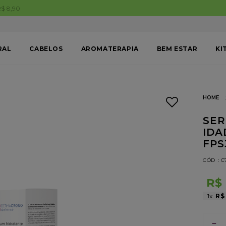
FRETE GRÁTIS BRASIL em compras acima de R$199,99. Aproveite!
RAL
CABELOS
AROMATERAPIA
BEM ESTAR
KI
SER
IDA
FPS
:
C
R$
1
R$
－