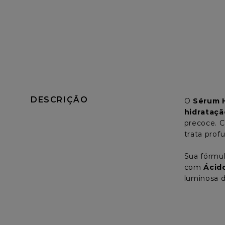
DESCRIÇÃO
O 
Sérum H
hidrataçã
precoce. C
trata pro
Sua fórmu
com 
Ácid
luminosa d