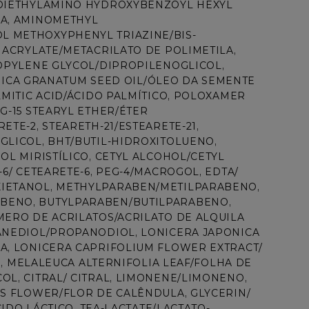
 DIETHYLAMINO HYDROXYBENZOYL HEXYL 
A, AMINOMETHYL 
 METHOXYPHENYL TRIAZINE/BIS-
HACRYLATE/METACRILATO DE POLIMETILA, 
OPYLENE GLYCOL/DIPROPILENOGLICOL, 
UNICA GRANATUM SEED OIL/ÓLEO DA SEMENTE 
MITIC ACID/ÁCIDO PALMÍTICO, POLOXAMER 
-15 STEARYL ETHER/ÉTER 
TE-2, STEARETH-21/ESTEARETE-21, 
LICOL, BHT/BUTIL-HIDROXITOLUENO, 
L MIRISTÍLICO, CETYL ALCOHOL/CETYL 
6/ CETEARETE-6, PEG-4/MACROGOL, EDTA/
IETANOL, METHYLPARABEN/METILPARABENO, 
BENO, BUTYLPARABEN/BUTILPARABENO, 
ERO DE ACRILATOS/ACRILATO DE ALQUILA 
ANEDIOL/PROPANODIOL, LONICERA JAPONICA 
A, LONICERA CAPRIFOLIUM FLOWER EXTRACT/ 
O, MELALEUCA ALTERNIFOLIA LEAF/FOLHA DE 
L, CITRAL/ CITRAL, LIMONENE/LIMONENO, 
S FLOWER/FLOR DE CALÊNDULA, GLYCERIN/ 
IDO LÁCTICO, TEA-LACTATE/LACTATO-