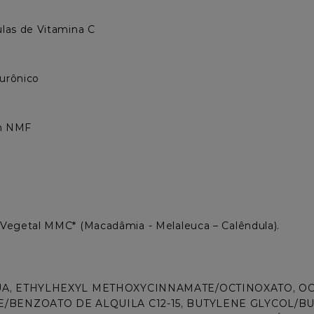
as de Vitamina C

Vegetal MMC* (Macadâmia - Melaleuca – Calêndula).
A, ETHYLHEXYL METHOXYCINNAMATE/OCTINOXATO, OCT
/BENZOATO DE ALQUILA C12-15, BUTYLENE GLYCOL/B