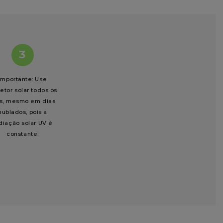
3
Importante: Use
tetor solar todos os
as, mesmo em dias
nublados, pois a
diação solar UV é
constante.