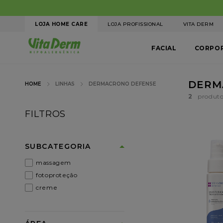
LOJA HOME CARE
LOJA PROFISSIONAL
VITA DERM
FACIAL
CORPO
DERM
LINHAS
DERMACRONO DEFENSE
2
FILTROS
SUBCATEGORIA
massagem
fotoproteção
creme