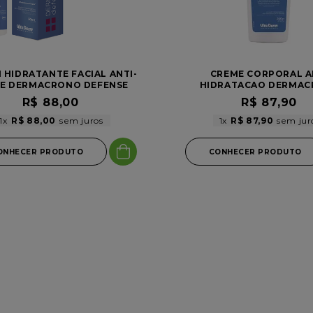
 HIDRATANTE FACIAL ANTI-
CREME CORPORAL A
DE DERMACRONO DEFENSE
HIDRATACAO DERMA
PS30/UVA10 VITA DERM
DEFENSE 200G
R$
88
,
00
R$
87
,
90
1
R$
88
,
00
1
R$
87
,
90
ONHECER PRODUTO
CONHECER PRODUTO