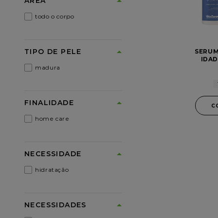
ÁREA
todo o corpo
TIPO DE PELE
SERUM
IDA
F
madura
FINALIDADE
C
home care
NECESSIDADE
hidratação
NECESSIDADES