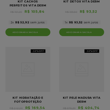
KIT CACHOS
KIT DETOX VITA DERM
PERFEITOS VITA DERM
R$
105
,
84
R$
93
,
52
R$
151
,
20
R$
133
,
60
2
R$
52
,
92
1
R$
93
,
52
-
30%
OFF
-
30%
OFF
KIT HIDRATAÇÃO E
KIT PELE MADURA VITA
FOTOPROTEÇÃO
DERM
R$
169
,
54
R$
404
,
74
R$
242
,
20
R$
578
,
20