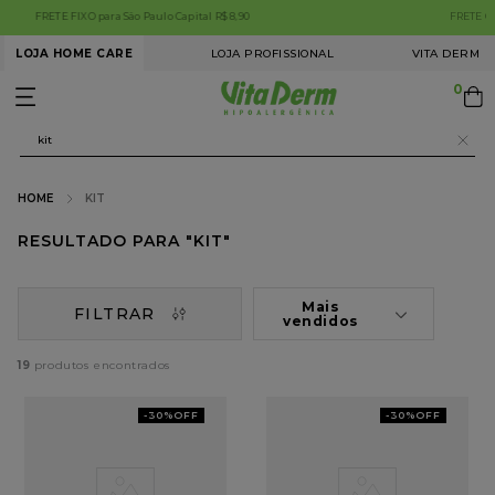
FRETE GRÁTIS BRASIL em compras acima de R$199,99. Aproveite!
LOJA HOME CARE
LOJA PROFISSIONAL
VITA DERM
0
O que você procura hoje?
KIT
KIT
Mais
FILTRAR
vendidos
19
-
30%
OFF
-
30%
OFF