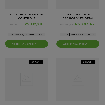
KIT OLEOSIDADE SOB
KIT CRESPOS E
CONTROLE
CACHOS VITA DERM
R$
112
,
28
R$
203
,
42
R$
160
,
40
R$
290
,
60
2
R$
56
,
14
4
R$
50
,
85
-
30%
OFF
-
30%
OFF