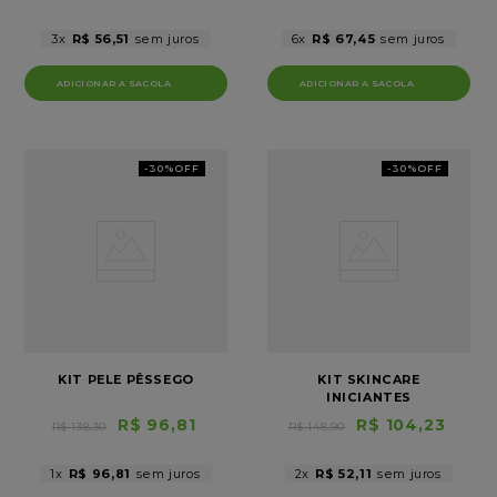
3
R$
56
,
51
6
R$
67
,
45
-
30%
OFF
-
30%
OFF
KIT PELE PÊSSEGO
KIT SKINCARE
INICIANTES
R$
96
,
81
R$
104
,
23
R$
138
,
30
R$
148
,
90
1
R$
96
,
81
2
R$
52
,
11