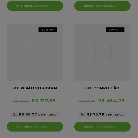
-
30%
OFF
-
30%
OFF
KIT VERÃO VITA DERM
KIT COMPLETÃO
R$
137
,
55
R$
454
,
79
R$
196
,
50
R$
649
,
70
2
R$
68
,
77
6
R$
75
,
79